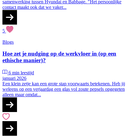
samenwerking tussen Hyundai en Babbage. "Het persoonlijke
contact maakt ook dat we vaker...
5
Blogs
Hoe zet je nudging op de werkvloer in (op een
ethische manier)?
6 min leestijd
januari 2026
Een klein zetje kan een grote stap voorwaarts betekenen. Heb jij
weleens op een verjaardag een glas vol zoute pepsels opgegeten
alleen maar omdat...