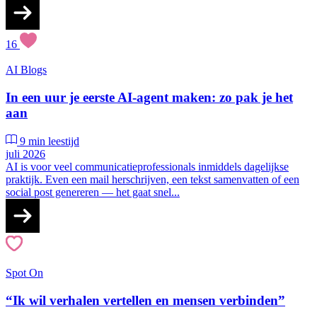
16
AI
Blogs
In een uur je eerste AI-agent maken: zo pak je het
aan
9 min leestijd
juli 2026
AI is voor veel communicatieprofessionals inmiddels dagelijkse
praktijk. Even een mail herschrijven, een tekst samenvatten of een
social post genereren — het gaat snel...
Spot On
“Ik wil verhalen vertellen en mensen verbinden”