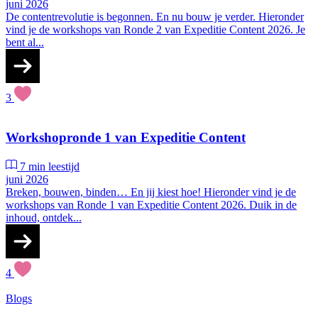
juni 2026
De contentrevolutie is begonnen. En nu bouw je verder. Hieronder
vind je de workshops van Ronde 2 van Expeditie Content 2026. Je
bent al...
3
Workshopronde 1 van Expeditie Content
7 min leestijd
juni 2026
Breken, bouwen, binden… En jij kiest hoe! Hieronder vind je de
workshops van Ronde 1 van Expeditie Content 2026. Duik in de
inhoud, ontdek...
4
Blogs