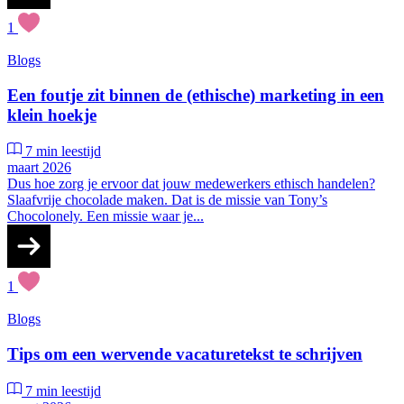
1
Blogs
Een foutje zit binnen de (ethische) marketing in een
klein hoekje
7 min leestijd
maart 2026
Dus hoe zorg je ervoor dat jouw medewerkers ethisch handelen?
Slaafvrije chocolade maken. Dat is de missie van Tony’s
Chocolonely. Een missie waar je...
1
Blogs
Tips om een wervende vacaturetekst te schrijven
7 min leestijd