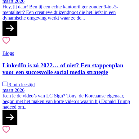
maart 2026
Hey, jij daar! Ben jij een echte kantoortijger zonder 9-tot-5-
mentaliteit? Een creatieve duizendpoot die het liefst in een
dynamische omgeving werkt waar ze de...
Blogs
LinkedIn is zó 2022… of niet? Een stappenplan
voor een succesvolle social media strategie
9 min leestijd
maart 2026
Ken je de video’s van LC Sign? Tony, de Koreaanse eigenaar,
begon met het maken van korte video’s waarin hij Donald Trump
nadeed om...