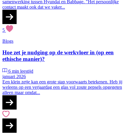
samenwerking tussen Hyundai en Babbage. "Het persoonlijke
contact maakt ook dat we vaker...
5
Blogs
Hoe zet je nudging op de werkvloer in (op een
ethische manier)?
6 min leestijd
januari 2026
Een klein zetje kan een grote stap voorwaarts betekenen. Heb jij
weleens op een verjaardag een glas vol zoute pepsels opgegeten
alleen maar omdat...