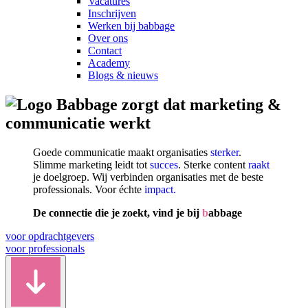
Vacatures
Inschrijven
Werken bij babbage
Over ons
Contact
Academy
Blogs & nieuws
zorgt dat marketing &
communicatie werkt
Goede communicatie maakt organisaties
sterker
.
Slimme marketing leidt tot
succes
. Sterke content
raakt
je doelgroep. Wij verbinden organisaties met de beste
professionals. Voor échte
impact.
De connectie die je zoekt, vind je bij
b
abbage
voor opdrachtgevers
voor professionals