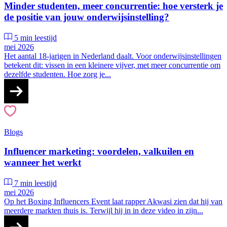
Minder studenten, meer concurrentie: hoe versterk je
de positie van jouw onderwijsinstelling?
5 min leestijd
mei 2026
Het aantal 18-jarigen in Nederland daalt. Voor onderwijsinstellingen
betekent dit: vissen in een kleinere vijver, met meer concurrentie om
dezelfde studenten. Hoe zorg je...
Blogs
Influencer marketing: voordelen, valkuilen en
wanneer het werkt
7 min leestijd
mei 2026
Op het Boxing Influencers Event laat rapper Akwasi zien dat hij van
meerdere markten thuis is. Terwijl hij in in deze video in zijn...