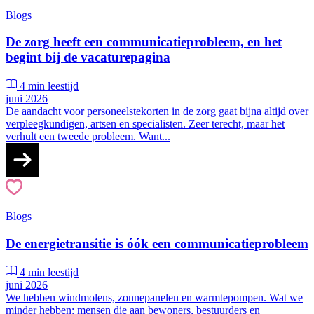
Blogs
De zorg heeft een communicatieprobleem, en het
begint bij de vacaturepagina
4 min leestijd
juni 2026
De aandacht voor personeelstekorten in de zorg gaat bijna altijd over
verpleegkundigen, artsen en specialisten. Zeer terecht, maar het
verhult een tweede probleem. Want...
Blogs
De energietransitie is óók een communicatieprobleem
4 min leestijd
juni 2026
We hebben windmolens, zonnepanelen en warmtepompen. Wat we
minder hebben: mensen die aan bewoners, bestuurders en