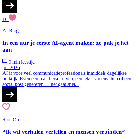
16
AI
Blogs
In een uur je eerste AI-agent maken: zo pak je het
aan
9 min leestijd
juli 2026
AI is voor veel communicatieprofessionals inmiddels dagelijkse
praktijk. Even een mail herschrijven, een tekst samenvatten of een
social post genereren — het gaat snel...
Spot On
“Ik wil verhalen vertellen en mensen verbinden”