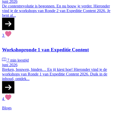
juni 2026
De contentrevolutie is begonnen. En nu bouw je verder. Hieronder
vind je de workshops van Ronde 2 van Expeditie Content 2026. Je
bent al...
3
Workshopronde 1 van Expeditie Content
7 min leestijd
juni 2026
Breken, bouwen, binden… En jij kiest hoe! Hieronder vind je de
workshops van Ronde 1 van Expeditie Content 2026. Duik in de
inhoud, ontdek...
4
Blogs