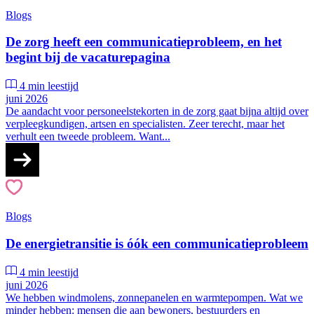
Blogs
De zorg heeft een communicatieprobleem, en het
begint bij de vacaturepagina
4 min leestijd
juni 2026
De aandacht voor personeelstekorten in de zorg gaat bijna altijd over
verpleegkundigen, artsen en specialisten. Zeer terecht, maar het
verhult een tweede probleem. Want...
Blogs
De energietransitie is óók een communicatieprobleem
4 min leestijd
juni 2026
We hebben windmolens, zonnepanelen en warmtepompen. Wat we
minder hebben: mensen die aan bewoners, bestuurders en