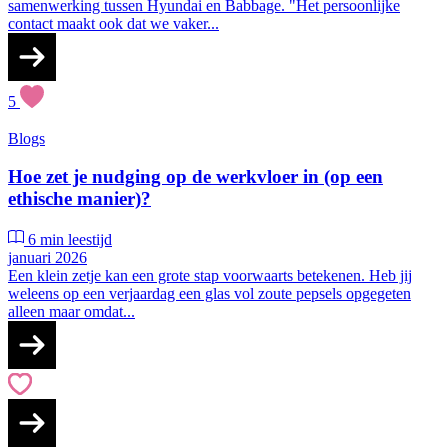
samenwerking tussen Hyundai en Babbage. "Het persoonlijke
contact maakt ook dat we vaker...
5
Blogs
Hoe zet je nudging op de werkvloer in (op een
ethische manier)?
6 min leestijd
januari 2026
Een klein zetje kan een grote stap voorwaarts betekenen. Heb jij
weleens op een verjaardag een glas vol zoute pepsels opgegeten
alleen maar omdat...