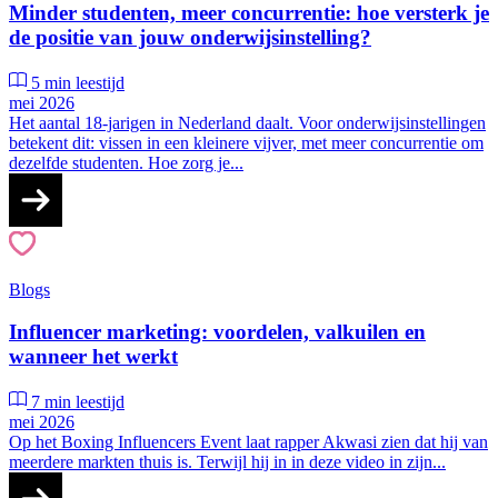
Minder studenten, meer concurrentie: hoe versterk je
de positie van jouw onderwijsinstelling?
5 min leestijd
mei 2026
Het aantal 18-jarigen in Nederland daalt. Voor onderwijsinstellingen
betekent dit: vissen in een kleinere vijver, met meer concurrentie om
dezelfde studenten. Hoe zorg je...
Blogs
Influencer marketing: voordelen, valkuilen en
wanneer het werkt
7 min leestijd
mei 2026
Op het Boxing Influencers Event laat rapper Akwasi zien dat hij van
meerdere markten thuis is. Terwijl hij in in deze video in zijn...