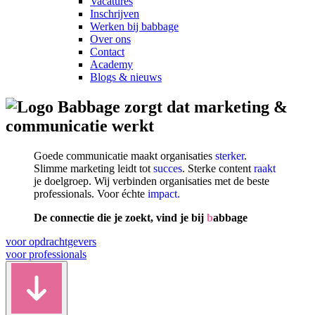
Vacatures
Inschrijven
Werken bij babbage
Over ons
Contact
Academy
Blogs & nieuws
zorgt dat marketing &
communicatie werkt
Goede communicatie maakt organisaties
sterker
.
Slimme marketing leidt tot
succes
. Sterke content
raakt
je doelgroep. Wij verbinden organisaties met de beste
professionals. Voor échte
impact.
De connectie die je zoekt, vind je bij
b
abbage
voor opdrachtgevers
voor professionals