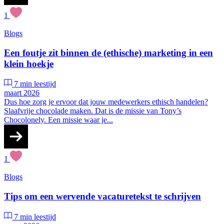
1
Blogs
Een foutje zit binnen de (ethische) marketing in een
klein hoekje
7 min leestijd
maart 2026
Dus hoe zorg je ervoor dat jouw medewerkers ethisch handelen?
Slaafvrije chocolade maken. Dat is de missie van Tony’s
Chocolonely. Een missie waar je...
1
Blogs
Tips om een wervende vacaturetekst te schrijven
7 min leestijd