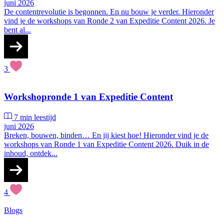
juni 2026
De contentrevolutie is begonnen. En nu bouw je verder. Hieronder
vind je de workshops van Ronde 2 van Expeditie Content 2026. Je
bent al...
3
Workshopronde 1 van Expeditie Content
7 min leestijd
juni 2026
Breken, bouwen, binden… En jij kiest hoe! Hieronder vind je de
workshops van Ronde 1 van Expeditie Content 2026. Duik in de
inhoud, ontdek...
4
Blogs