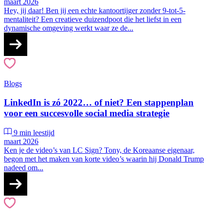
maart 2026
Hey, jij daar! Ben jij een echte kantoortijger zonder 9-tot-5-
mentaliteit? Een creatieve duizendpoot die het liefst in een
dynamische omgeving werkt waar ze de...
Blogs
LinkedIn is zó 2022… of niet? Een stappenplan
voor een succesvolle social media strategie
9 min leestijd
maart 2026
Ken je de video’s van LC Sign? Tony, de Koreaanse eigenaar,
begon met het maken van korte video’s waarin hij Donald Trump
nadeed om...