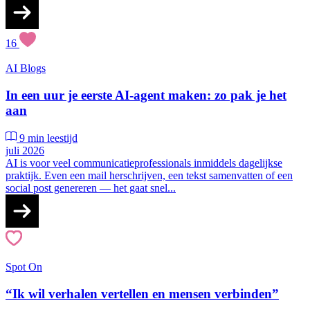
16
AI
Blogs
In een uur je eerste AI-agent maken: zo pak je het
aan
9 min leestijd
juli 2026
AI is voor veel communicatieprofessionals inmiddels dagelijkse
praktijk. Even een mail herschrijven, een tekst samenvatten of een
social post genereren — het gaat snel...
Spot On
“Ik wil verhalen vertellen en mensen verbinden”