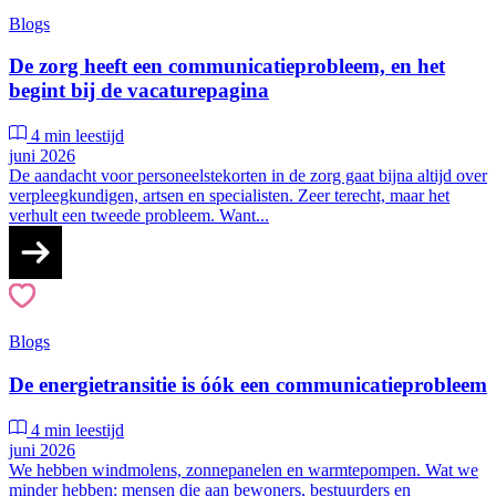
Blogs
De zorg heeft een communicatieprobleem, en het
begint bij de vacaturepagina
4 min leestijd
juni 2026
De aandacht voor personeelstekorten in de zorg gaat bijna altijd over
verpleegkundigen, artsen en specialisten. Zeer terecht, maar het
verhult een tweede probleem. Want...
Blogs
De energietransitie is óók een communicatieprobleem
4 min leestijd
juni 2026
We hebben windmolens, zonnepanelen en warmtepompen. Wat we
minder hebben: mensen die aan bewoners, bestuurders en