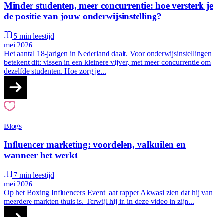
Minder studenten, meer concurrentie: hoe versterk je
de positie van jouw onderwijsinstelling?
5 min leestijd
mei 2026
Het aantal 18-jarigen in Nederland daalt. Voor onderwijsinstellingen
betekent dit: vissen in een kleinere vijver, met meer concurrentie om
dezelfde studenten. Hoe zorg je...
Blogs
Influencer marketing: voordelen, valkuilen en
wanneer het werkt
7 min leestijd
mei 2026
Op het Boxing Influencers Event laat rapper Akwasi zien dat hij van
meerdere markten thuis is. Terwijl hij in in deze video in zijn...