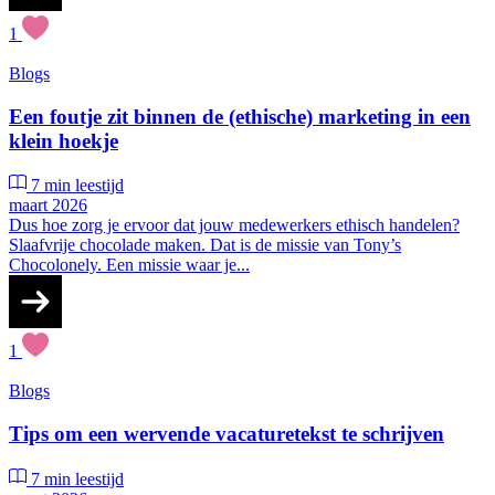
1
Blogs
Een foutje zit binnen de (ethische) marketing in een
klein hoekje
7 min leestijd
maart 2026
Dus hoe zorg je ervoor dat jouw medewerkers ethisch handelen?
Slaafvrije chocolade maken. Dat is de missie van Tony’s
Chocolonely. Een missie waar je...
1
Blogs
Tips om een wervende vacaturetekst te schrijven
7 min leestijd