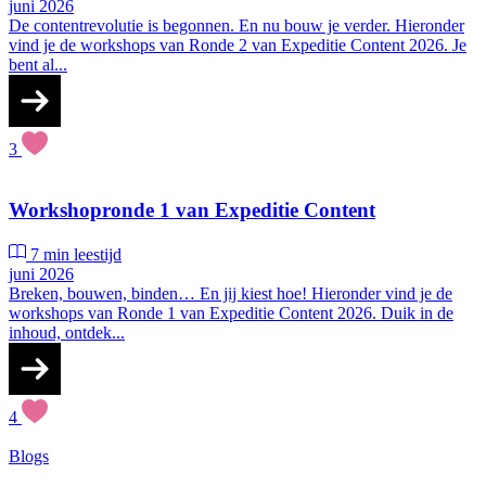
juni 2026
De contentrevolutie is begonnen. En nu bouw je verder. Hieronder
vind je de workshops van Ronde 2 van Expeditie Content 2026. Je
bent al...
3
Workshopronde 1 van Expeditie Content
7 min leestijd
juni 2026
Breken, bouwen, binden… En jij kiest hoe! Hieronder vind je de
workshops van Ronde 1 van Expeditie Content 2026. Duik in de
inhoud, ontdek...
4
Blogs