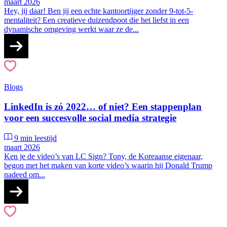
maart 2026
Hey, jij daar! Ben jij een echte kantoortijger zonder 9-tot-5-
mentaliteit? Een creatieve duizendpoot die het liefst in een
dynamische omgeving werkt waar ze de...
Blogs
LinkedIn is zó 2022… of niet? Een stappenplan
voor een succesvolle social media strategie
9 min leestijd
maart 2026
Ken je de video’s van LC Sign? Tony, de Koreaanse eigenaar,
begon met het maken van korte video’s waarin hij Donald Trump
nadeed om...