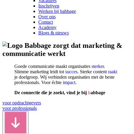
Vacatures
Inschrijven
Werken bij babbage
Over ons
Contact
Academy
Blogs & nieuws
zorgt dat marketing &
communicatie werkt
Goede communicatie maakt organisaties
sterker
.
Slimme marketing leidt tot
succes
. Sterke content
raakt
je doelgroep. Wij verbinden organisaties met de beste
professionals. Voor échte
impact.
De connectie die je zoekt, vind je bij
b
abbage
voor opdrachtgevers
voor professionals