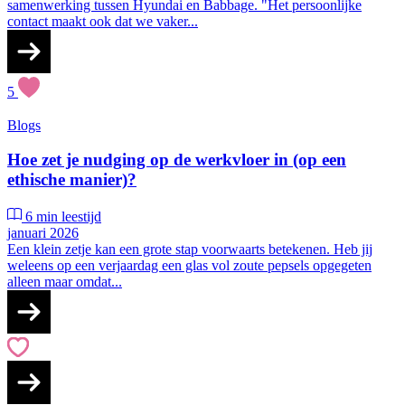
samenwerking tussen Hyundai en Babbage. "Het persoonlijke
contact maakt ook dat we vaker...
5
Blogs
Hoe zet je nudging op de werkvloer in (op een
ethische manier)?
6 min leestijd
januari 2026
Een klein zetje kan een grote stap voorwaarts betekenen. Heb jij
weleens op een verjaardag een glas vol zoute pepsels opgegeten
alleen maar omdat...