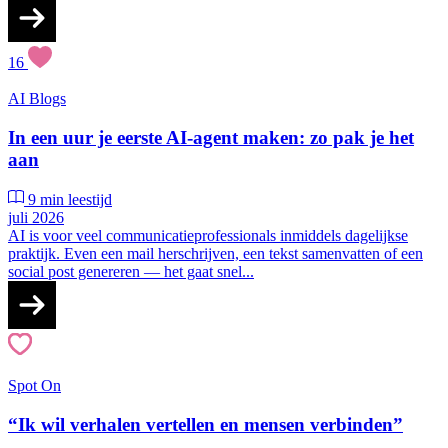
16
AI
Blogs
In een uur je eerste AI-agent maken: zo pak je het
aan
9 min leestijd
juli 2026
AI is voor veel communicatieprofessionals inmiddels dagelijkse
praktijk. Even een mail herschrijven, een tekst samenvatten of een
social post genereren — het gaat snel...
Spot On
“Ik wil verhalen vertellen en mensen verbinden”