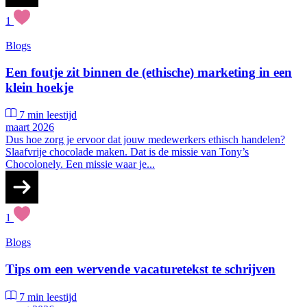
1
Blogs
Een foutje zit binnen de (ethische) marketing in een
klein hoekje
7 min leestijd
maart 2026
Dus hoe zorg je ervoor dat jouw medewerkers ethisch handelen?
Slaafvrije chocolade maken. Dat is de missie van Tony’s
Chocolonely. Een missie waar je...
1
Blogs
Tips om een wervende vacaturetekst te schrijven
7 min leestijd