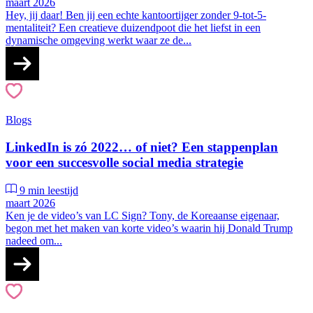
maart 2026
Hey, jij daar! Ben jij een echte kantoortijger zonder 9-tot-5-
mentaliteit? Een creatieve duizendpoot die het liefst in een
dynamische omgeving werkt waar ze de...
Blogs
LinkedIn is zó 2022… of niet? Een stappenplan
voor een succesvolle social media strategie
9 min leestijd
maart 2026
Ken je de video’s van LC Sign? Tony, de Koreaanse eigenaar,
begon met het maken van korte video’s waarin hij Donald Trump
nadeed om...