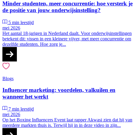
Minder studenten, meer concurrentie: hoe versterk je
de positie van jouw onderwijsinstelling?
5 min leestijd
mei 2026
Het aantal 18-jarigen in Nederland daalt. Voor onderwijsinstellingen
betekent dit: vissen in een kleinere vijver, met meer concurrentie om
dezelfde studenten. Hoe zorg je...
Blogs
Influencer marketing: voordelen, valkuilen en
wanneer het werkt
7 min leestijd
mei 2026
Op het Boxing Influencers Event laat rapper Akwasi zien dat hij van
meerdere markten thuis is. Terwijl hij in in deze video in zijn...