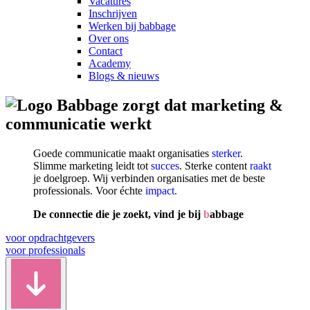
Vacatures
Inschrijven
Werken bij babbage
Over ons
Contact
Academy
Blogs & nieuws
zorgt dat marketing &
communicatie werkt
Goede communicatie maakt organisaties
sterker
.
Slimme marketing leidt tot
succes
. Sterke content
raakt
je doelgroep. Wij verbinden organisaties met de beste
professionals. Voor échte
impact.
De connectie die je zoekt, vind je bij
b
abbage
voor opdrachtgevers
voor professionals