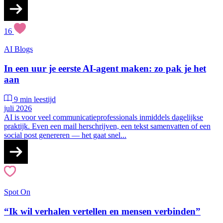
16
AI
Blogs
In een uur je eerste AI-agent maken: zo pak je het
aan
9 min leestijd
juli 2026
AI is voor veel communicatieprofessionals inmiddels dagelijkse
praktijk. Even een mail herschrijven, een tekst samenvatten of een
social post genereren — het gaat snel...
Spot On
“Ik wil verhalen vertellen en mensen verbinden”