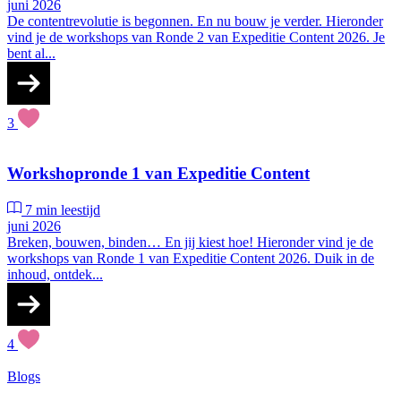
juni 2026
De contentrevolutie is begonnen. En nu bouw je verder. Hieronder
vind je de workshops van Ronde 2 van Expeditie Content 2026. Je
bent al...
3
Workshopronde 1 van Expeditie Content
7 min leestijd
juni 2026
Breken, bouwen, binden… En jij kiest hoe! Hieronder vind je de
workshops van Ronde 1 van Expeditie Content 2026. Duik in de
inhoud, ontdek...
4
Blogs