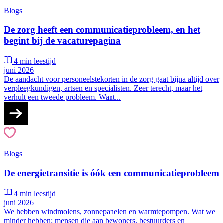
Blogs
De zorg heeft een communicatieprobleem, en het
begint bij de vacaturepagina
4 min leestijd
juni 2026
De aandacht voor personeelstekorten in de zorg gaat bijna altijd over
verpleegkundigen, artsen en specialisten. Zeer terecht, maar het
verhult een tweede probleem. Want...
Blogs
De energietransitie is óók een communicatieprobleem
4 min leestijd
juni 2026
We hebben windmolens, zonnepanelen en warmtepompen. Wat we
minder hebben: mensen die aan bewoners, bestuurders en