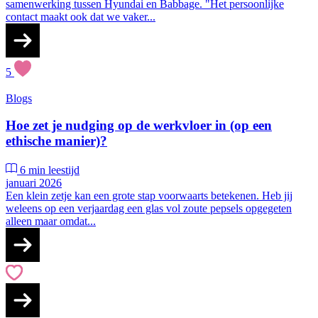
samenwerking tussen Hyundai en Babbage. "Het persoonlijke
contact maakt ook dat we vaker...
5
Blogs
Hoe zet je nudging op de werkvloer in (op een
ethische manier)?
6 min leestijd
januari 2026
Een klein zetje kan een grote stap voorwaarts betekenen. Heb jij
weleens op een verjaardag een glas vol zoute pepsels opgegeten
alleen maar omdat...