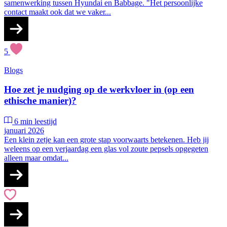
samenwerking tussen Hyundai en Babbage. "Het persoonlijke
contact maakt ook dat we vaker...
5
Blogs
Hoe zet je nudging op de werkvloer in (op een
ethische manier)?
6 min leestijd
januari 2026
Een klein zetje kan een grote stap voorwaarts betekenen. Heb jij
weleens op een verjaardag een glas vol zoute pepsels opgegeten
alleen maar omdat...