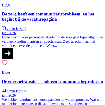
Blogs
De zorg heeft een communicatieprobleem, en het
begint bij de vacaturepagina
4 min leestijd
juni 2026
De aandacht voor personeelstekorten in de zorg gaat bijna altijd over
verpleegkundigen, artsen en specialisten. Zeer terecht, maar het
verhult een tweede probleem. Want...
Blogs
De energietransitie is óók een communicatieprobleem
4 min leestijd
juni 2026
We hebben windmolens, zonnepanelen en warmtepompen. Wat we
minder hebben: mensen die aan bewoners, bestuurders en