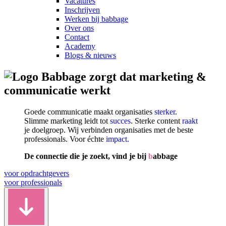
Vacatures
Inschrijven
Werken bij babbage
Over ons
Contact
Academy
Blogs & nieuws
zorgt dat marketing &
communicatie werkt
Goede communicatie maakt organisaties
sterker
.
Slimme marketing leidt tot
succes
. Sterke content
raakt
je doelgroep. Wij verbinden organisaties met de beste
professionals. Voor échte
impact.
De connectie die je zoekt, vind je bij
b
abbage
voor opdrachtgevers
voor professionals