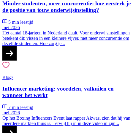
Minder studenten, meer concurrentie: hoe versterk je
de positie van jouw onderwijsinstelling?
5 min leestijd
mei 2026
Het aantal 18-jarigen in Nederland daalt. Voor onderwijsinstellingen
betekent dit: vissen in een kleinere vijver, met meer concurrentie om
dezelfde studenten. Hoe zorg je...
Blogs
Influencer marketing: voordelen, valkuilen en
wanneer het werkt
7 min leestijd
mei 2026
Op het Boxing Influencers Event laat rapper Akwasi zien dat hij van
meerdere markten thuis is. Terwijl hij in in deze video in zijn...