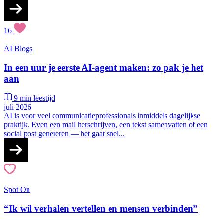
16
AI
Blogs
In een uur je eerste AI-agent maken: zo pak je het
aan
9 min leestijd
juli 2026
AI is voor veel communicatieprofessionals inmiddels dagelijkse
praktijk. Even een mail herschrijven, een tekst samenvatten of een
social post genereren — het gaat snel...
Spot On
“Ik wil verhalen vertellen en mensen verbinden”