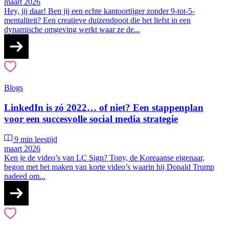
maart 2026
Hey, jij daar! Ben jij een echte kantoortijger zonder 9-tot-5-
mentaliteit? Een creatieve duizendpoot die het liefst in een
dynamische omgeving werkt waar ze de...
Blogs
LinkedIn is zó 2022… of niet? Een stappenplan
voor een succesvolle social media strategie
9 min leestijd
maart 2026
Ken je de video’s van LC Sign? Tony, de Koreaanse eigenaar,
begon met het maken van korte video’s waarin hij Donald Trump
nadeed om...