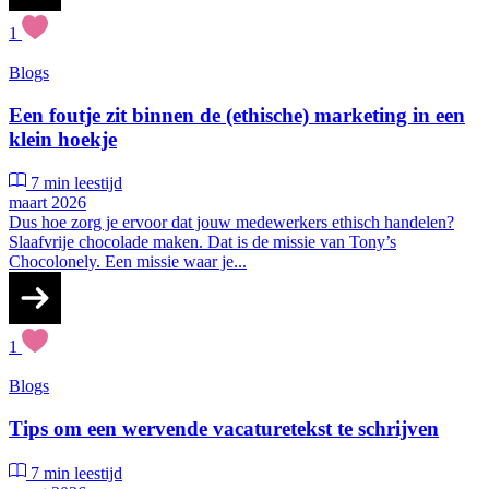
1
Blogs
Een foutje zit binnen de (ethische) marketing in een
klein hoekje
7 min leestijd
maart 2026
Dus hoe zorg je ervoor dat jouw medewerkers ethisch handelen?
Slaafvrije chocolade maken. Dat is de missie van Tony’s
Chocolonely. Een missie waar je...
1
Blogs
Tips om een wervende vacaturetekst te schrijven
7 min leestijd