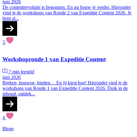
juni 2026
De contentrevolutie is begonnen. En nu bouw je verder. Hieronder
vind je de workshops van Ronde 2 van Expeditie Content 2026. Je
bent al...
3
Workshopronde 1 van Expeditie Content
7 min leestijd
juni 2026
Breken, bouwen, binden… En jij kiest hoe! Hieronder vind je de
workshops van Ronde 1 van Expeditie Content 2026. Duik in de
inhoud, ontdek...
4
Blogs